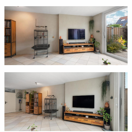
- Vraagprijs wordt gezien als bieden vanaf prijs;
- Energielabel A.
Ben je enthousiast geworden over deze woning en
wil je meer informatie of een bezichtiging plannen
voor het Open Huis? Neem dan gerust contact op
met ons kantoor. Jouw droomwoning is misschien
wel dichterbij dan je denkt!
VOORAFGAAND EEN AFSPRAAK MAKEN VOOR HET
OPEN HUIS IS VERPLICHT!