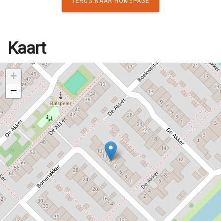
TERUG NAAR HOMEPAGE
Kaart
+
−