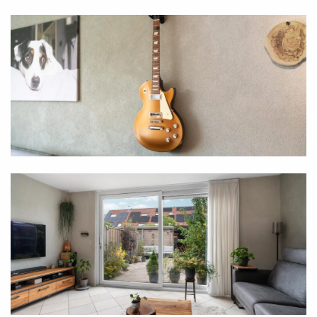
buitenlucht. Dankzij het groene karakter kunnen
kinderen hier veilig spelen, terwijl jij optimaal tot rust
komt na een drukke dag. Kortom: een fijne
buitenoase waar het elke dag genieten is.
Bijzonderheden:
- Vier ruime slaapkamers;
- Moderne keuken;
- Uitbouw woonkamer uit 2004;
- Vloerverwarming begane grond;
- Verwarming en warm water via CV-ketel met
zonneboiler;
- Kunststof kozijnen in gehele woning;
- Beschutte achtertuin met overkapping en schuur;
- Achtertuin gelegen op het noordoosten;
- Gelegen in het groene en charmante Waddinxveen;