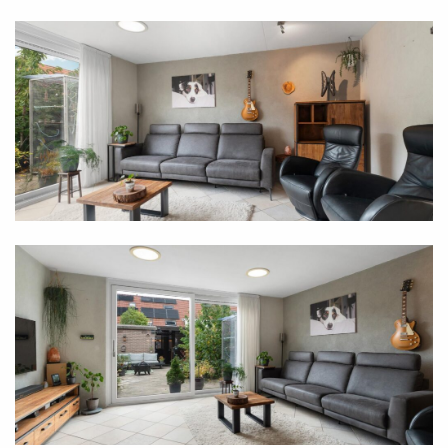
Op deze verdieping vind je een praktische
wasruimte en extra bergruimte achter de
knieschotten. Ideaal voor het netjes opbergen van
koffers, seizoensspullen of hobby materiaal. Dankzij
de royale indeling leent deze etage zich perfect als
extra slaapkamer, fijne thuiswerkplek of
comfortabele logeerkamer.
Tuin:
Een tuin vol rust én zon: via de schuifpui in de
woonkamer stap je zo de achtertuin in. Deze is
gelegen op het noordoosten en biedt een heerlijke
plek om te ontspannen. Begin de dag met de
ochtendzon en een verse kop koffie, en sluit af met
een gezellige borrel of etentje in de frisse