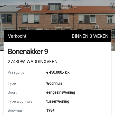
Verkocht
BINNEN 3 WEKEN
Bonenakker 9
2743DW, WADDINXVEEN
Vraagprijs
€ 450.000,-
k.k.
Type
Woonhuis
Soort
eengezinswoning
Type woonhuis
tussenwoning
Bouwjaar
1984