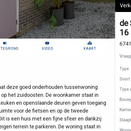
Verk
de 
16
674
TTEGROND
VIDEO
KAART
Vraagp
Type
Soort
taat deze goed onderhouden tussenwoning
Type 
 op het zuidoosten. De woonkamer staat in
Bouwj
keuken en openslaande deuren geven toegang
Kame
 ruimte voor de fietsen en op de tweede
Dit is een huis met een fijne sfeer en dankzij
Slaap
eigen terrein te parkeren. De woning staat in
Woon