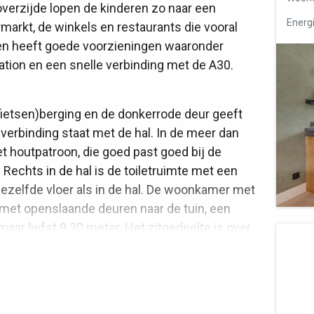
 overzijde lopen de kinderen zo naar een
Energi
rmarkt, de winkels en restaurants die vooral
ren heeft goede voorzieningen waaronder
ation en een snelle verbinding met de A30.
(fietsen)berging en de donkerrode deur geeft
 verbinding staat met de hal. In de meer dan
et houtpatroon, die goed past goed bij de
 Rechts in de hal is de toiletruimte met een
dezelfde vloer als in de hal. De woonkamer met
 met openslaande deuren naar de tuin, een
aar liefst 9.30 meter. Het zitgedeelte is over
gedeelte grenst aan de keuken. Een groot deel
, geschilderd in trendy kleuren. In de open
eukenopstelling met grote lades en een dik
ger is het grote Boretti gasfornuis met oven