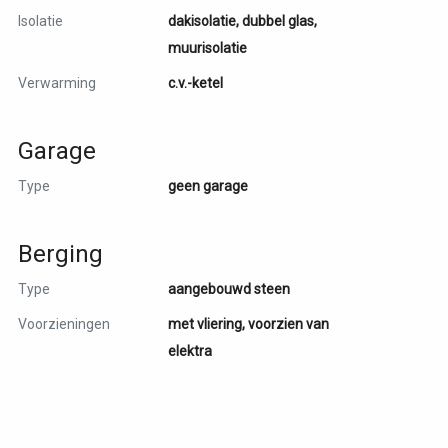
khoogte van bijna 3.50 meter. Nu staat er een
Isolatie
dakisolatie, dubbel glas,
ect voor een gave hoogslaper.
muurisolatie
Verwarming
c.v.-ketel
elegd met grind en de erfafscheiding is voor
Garage
de deuren in de woonkamer geven toegang tot
 deel van de tuin is bestraat, waardoor je een
Type
geen garage
.
Berging
Type
aangebouwd steen
gasfornuis;
ede verdieping;
Voorzieningen
met vliering, voorzien van
in;
elektra
eren;
tel;