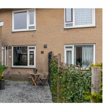
Neem dan contact op met ons kantoor voor het
jn bij ons zowel overdag, in de avond of op
jd voor je, zodat je deze woning goed kan