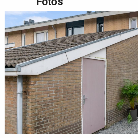
Foto's
-Schilderwerk binnen en buiten 2020;
-3 fase groepenkast uit 2020;
-Laminaat vloer gelegd in 2020.
Wil jij de woning van dichtbij bekijken? 
maken van een afspraak. Bezichtigingen zi
zaterdag mogelijk en we nemen ruim de ti
bekijken.