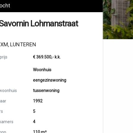
ocht
Savornin Lohmanstraat
1XM, LUNTEREN
rijs
€ 369.500,-
k.k.
Woonhuis
eengezinswoning
woonhuis
tussenwoning
aar
1992
rs
5
kamers
4
opp.
110 m²