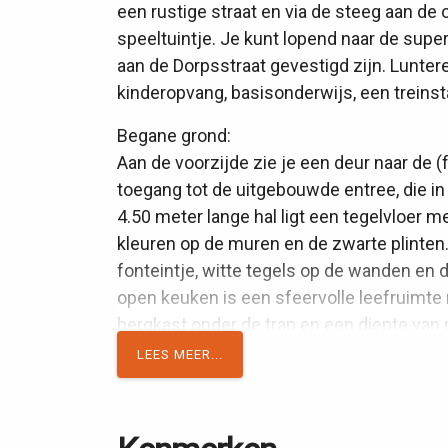
een rustige straat en via de steeg aan de
speeltuintje. Je kunt lopend naar de supe
aan de Dorpsstraat gevestigd zijn. Lunte
kinderopvang, basisonderwijs, een treinst
Begane grond:
Aan de voorzijde zie je een deur naar de 
toegang tot de uitgebouwde entree, die in
4.50 meter lange hal ligt een tegelvloer m
kleuren op de muren en de zwarte plinten.
fonteintje, witte tegels op de wanden en 
open keuken is een sfeervolle leefruimte
bergkast onder de trap en een diepte van m
de hele breedte van de woning en het eet
LEES MEER...
van de wanden is afgewerkt met betonstuc
keuken staat een mooie, massief houten k
blad met gootsteen van hardsteen. Blikvan