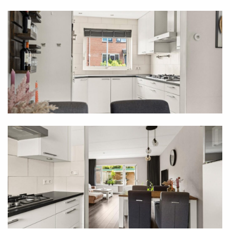
Tuin:
Vanuit de woonkamer loop je de mooi aangelegde
achtertuin in, gesitueerd op het zuidwesten. Het
grote terras is voorzien van zonwering en het
tweede terras, aan de kant van de berging, is
voorzien van een overkapping. De rest van de tuin is
ingedeeld met kunstgras en borders met
gevarieerde beplanting. Naast de berging is een
poort naar de steeg, waardoor je zo met de fiets op
pad kunt. De mooi aangelegde voortuin heeft een
goed formaat, waardoor er in de keuken nauwelijks
inkijk is.
Bijzonderheden: