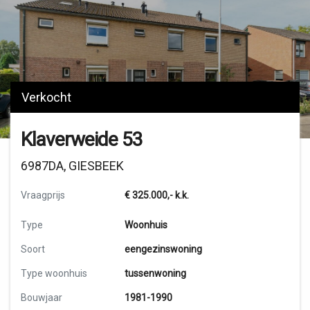
Verkocht
Klaverweide 53
6987DA, GIESBEEK
Vraagprijs
€ 325.000,-
k.k.
Type
Woonhuis
Soort
eengezinswoning
Type woonhuis
tussenwoning
Bouwjaar
1981-1990