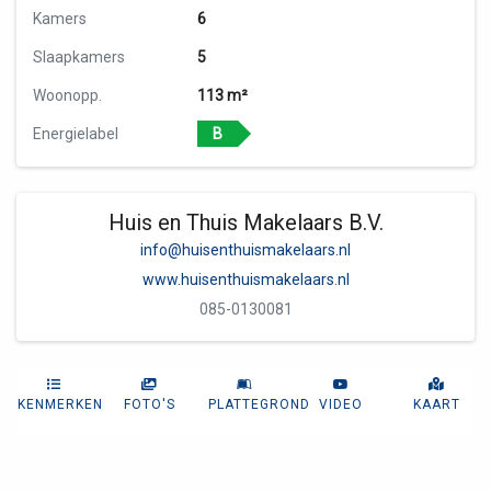
Kamers
6
Slaapkamers
5
Woonopp.
113 m²
Energielabel
B
Huis en Thuis Makelaars B.V.
info@huisenthuismakelaars.nl
www.huisenthuismakelaars.nl
085-0130081
KENMERKEN
FOTO'S
PLATTEGROND
VIDEO
KAART