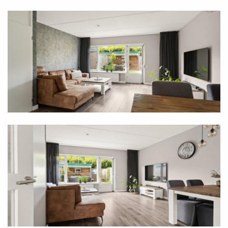
-Vier slaapkamers, met de mogelijkheid tot vijf;
-Moderne badkamer;
-Verwarming en warm water via een CV-ketel;
-Ruime voor- en achtertuin met een goede
zonligging en een achterom;
-Stenen schuur met elektra;
-Energielabel B
Interesse in deze woning? Neem dan contact op
met ons kantoor voor het maken van een afspraak.