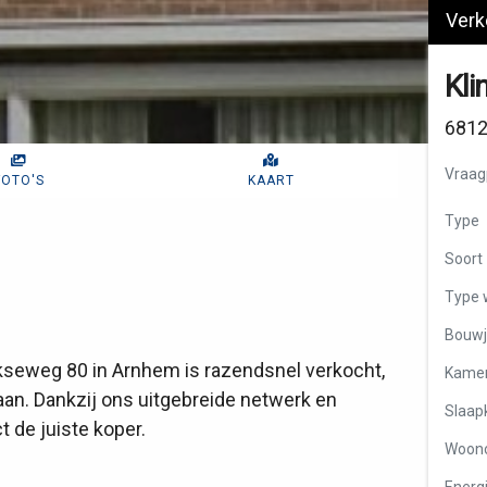
Verk
Kli
681
Vraagp
FOTO'S
KAART
Type
Soort
Type 
Bouwj
kseweg 80 in Arnhem is razendsnel verkocht,
Kame
aan. Dankzij ons uitgebreide netwerk en
Slaap
 de juiste koper.
Woon