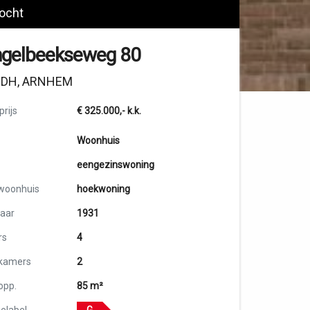
ocht
ngelbeekseweg 80
2DH, ARNHEM
rijs
€ 325.000,-
k.k.
Woonhuis
eengezinswoning
woonhuis
hoekwoning
aar
1931
rs
4
kamers
2
opp.
85 m²