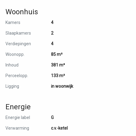
Woonhuis
Kamers
4
Slaapkamers
2
Verdiepingen
4
Woonopp.
85 m²
Inhoud
381 m³
Perceelopp.
133 m²
Ligging
in woonwijk
Energie
Energie label
G
Verwarming
c.v.-ketel