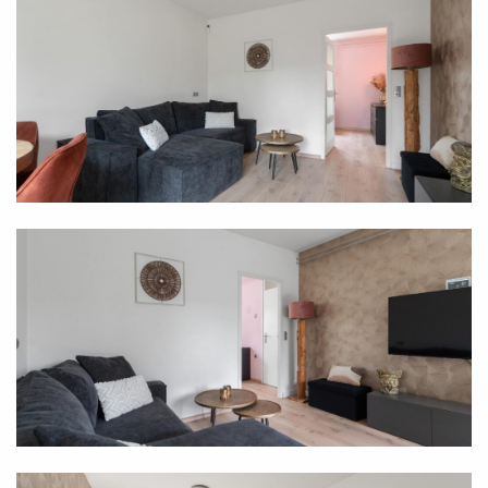
en lange dagen buiten.
In de tuin bevindt zich bovendien een berging, ideaal
voor tuingereedschap en extra opslag. Verder is aan
de voorzijde van de woning nog een separate
berging aanwezig, perfect voor fietsen, opslag of
hobbyspullen.
Bijzonderheden:
- Een ruime slaapkamer;
- Parkeerplaats op eigen terrein;
- Verwarming via een Intergas CV-ketel;
- Unieke achtertuin gelegen op het zuidoosten;
- Benedenwoning met praktische en prettige
indeling;