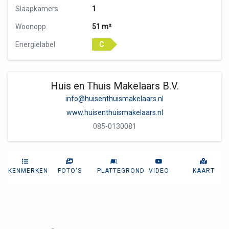
Slaapkamers
1
Woonopp.
51 m²
Energielabel
C
Huis en Thuis Makelaars B.V.
info@huisenthuismakelaars.nl
www.huisenthuismakelaars.nl
085-0130081
KENMERKEN
FOTO'S
PLATTEGROND
VIDEO
KAART