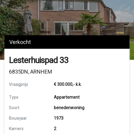
Verkocht
Lesterhuispad 33
6835DN, ARNHEM
Vraagprijs
€ 300.000,-
k.k.
Type
Appartement
Soort
benedenwoning
Bouwjaar
1973
Kamers
2