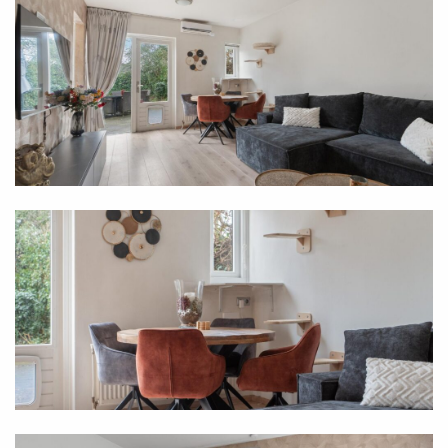
- Berging in de tuin én separate berging aan de
voorzijde;
- VvE bijdrage €50,- per maand;
- Energielabel C.
Interesse in deze benedenwoning? Neem dan
gerust contact op met ons.
Ben je enthousiast geworden over deze woning en
wil je meer informatie of een bezichtiging plannen?
Neem dan gerust contact op met ons kantoor. We
staan klaar om al je vragen te beantwoorden en
helpen je graag verder. Jouw droomwoning is
misschien wel dichterbij dan je denkt!