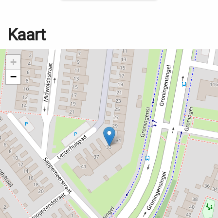
Kaart
+
−